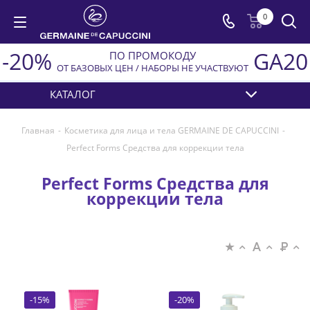
0
-20%
GA20
ПО ПРОМОКОДУ
ОТ БАЗОВЫХ ЦЕН / НАБОРЫ НЕ УЧАСТВУЮТ
КАТАЛОГ
Главная
-
Косметика для лица и тела GERMAINE DE CAPUCCINI
-
Perfect Forms Средства для коррекции тела
Perfect Forms Средства для
коррекции тела
-
15
%
-
20
%