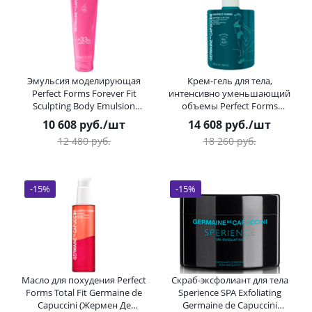
Эмульсия моделирующая
Крем-гель для тела,
Perfect Forms Forever Fit
интенсивно уменьшающий
Sculpting Body Emulsion
объемы Perfect Forms
Germaine de Capuccini
Germaine de Capuccini
10 608
руб.
/шт
14 608
руб.
/шт
(Жермен Де Капучини) 300
(Жермен Де Капучини) 500
12 480
руб.
18 260
руб.
мл
мл
-
15
%
-
15
%
Масло для похудения Perfect
Скраб-эксфолиант для тела
Forms Total Fit Germaine de
Sperience SPA Exfoliating
Capuccini (Жермен Де
Germaine de Capuccini