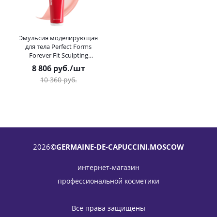
Эмульсия моделирующая
для тела Perfect Forms
Forever Fit Sculpting
Germaine de Capuccini
8 806
руб.
/шт
(Жермен Де Капучини) 250
10 360
руб.
мл
2026
©GERMAINE-DE-CAPUCCINI.MOSCOW
интернет-магазин
профессиональной косметики
Все права защищены