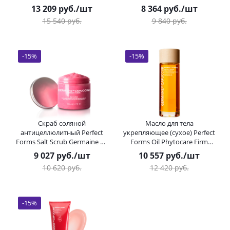
Капучини) 200 мл
(Жермен Де Капучини) 200
13 209
руб.
/шт
8 364
руб.
/шт
мл
15 540
руб.
9 840
руб.
-
15
%
-
15
%
Скраб соляной
Масло для тела
антицеллюлитный Perfect
укрепляющее (сухое) Perfect
Forms Salt Scrub Germaine de
Forms Oil Phytocare Firm
Capuccini (Жермен Де
Tonic Oil Germaine de
9 027
руб.
/шт
10 557
руб.
/шт
Капучини) 200 мл
Capuccini (Жермен Де
10 620
руб.
12 420
руб.
Капучини) 100 мл
-
15
%