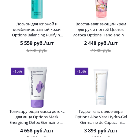
Лосьон для жирной и
Восстанавливающий крем
комбинированной кожи
для рук и ногтей Цветок
Options Balancing Purifying
лотоса Options Hand and Nail
Lotion Germaine de Capuccini
Cream Lotus Flower Germaine
5 559
руб.
/шт
2 448
руб.
/шт
(Жермен Де Капучини) 200
de Capuccini 100 мл
6 540
руб.
2 880
руб.
мл
-
15
%
-
15
%
Тонизирующая маска детокс
Гидро-гель с алое-вера
для лица Options Mask
Options Aloe Vera Hydro-Gel
Energising Detox Germaine de
Germaine de Capuccini
Capuccini (Жермен Де
(Жермен Де Капучини) 200
4 658
руб.
/шт
3 893
руб.
/шт
Капучини) 50 мл
мл