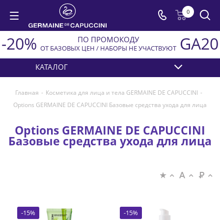
0
-20%
GA20
ПО ПРОМОКОДУ
ОТ БАЗОВЫХ ЦЕН / НАБОРЫ НЕ УЧАСТВУЮТ
КАТАЛОГ
Главная
-
Косметика для лица и тела GERMAINE DE CAPUCCINI
-
Options GERMAINE DE CAPUCCINI Базовые средства ухода для лица
Options GERMAINE DE CAPUCCINI
Базовые средства ухода для лица
-
15
%
-
15
%