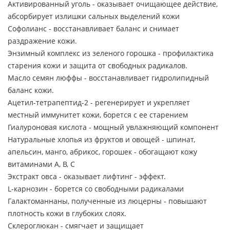
Активированный уголь - оказывает очищающее действие,
абсорбирует излишки сальных выделений кожи
Софолианс - восстанавливает баланс и снимает
раздражение кожи.
Энзимный комплекс из зеленого горошка - профилактика
старения кожи и защита от свободных радикалов.
Масло семян люффы - восстанавливает гидролипидный
баланс кожи.
Ацетил-тетрапептид-2 - регенерирует и укрепляет
местный иммунитет кожи, борется с ее старением
Гиалуроновая кислота - мощный увлажняющий компонент
Натуральные хлопья из фруктов и овощей - шпинат,
апельсин, манго, абрикос, горошек - обогащают кожу
витаминами A, B, C
Экстракт овса - оказывает лифтинг - эффект.
L-карнозин - борется со свободными радикалами
Галактоманнаны, полученные из люцерны - повышают
плотность кожи в глубоких слоях.
Склероглюкан - смягчает и защищает