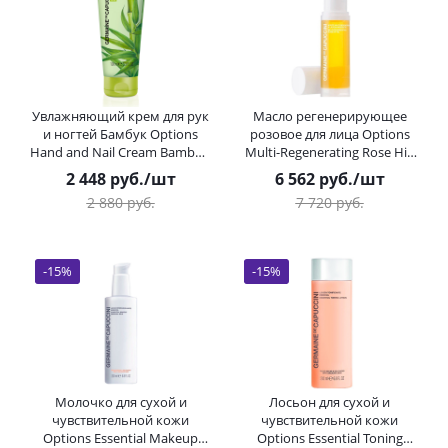
Увлажняющий крем для рук
Масло регенерирующее
и ногтей Бамбук Options
розовое для лица Options
Hand and Nail Cream Bamboo
Multi-Regenerating Rose Hip
Germaine de Capuccini
Oil Germaine de Capuccini 30
2 448
руб.
/шт
6 562
руб.
/шт
(Жермен Де Капучини) 100
мл
2 880
руб.
7 720
руб.
мл
-
15
%
-
15
%
Молочко для сухой и
Лосьон для сухой и
чувствительной кожи
чувствительной кожи
Options Essential Makeup
Options Essential Toning