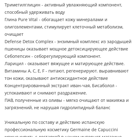
Триметилглицин - активный увлажняющий компонент,
способный удерживать воду
Глина Pure Vital - обогащает кожу минералами и
олигоэлементами, стимулирует клеточный метаболизм,
очищает
Defense Detox Complex - энзимный комплекс из зародышей
пшеницы оказывает мощное детоксицирующее действие
Себопепсин - себорегулирующий компонент.
Ларицил - оказывает вяжущее и матирующее действие.
Витамины А, C, E, F - питают, регенерируют. выравнивают
тон кожи, оказывают антиоксидантное действие
Концентрированный экстракт иван-чая, Бисаболол -
успокаивают и снимают раздражение.
ПАВ, полученные из оливы - мягко очищают от макияжа и
загрязнений, не нарушая гидролипидный баланс
Уникальную по составу и действию испанскую
профессиональную косметику Germaine de Capuccini
можно купить с доставкой в нашем интернет магазине