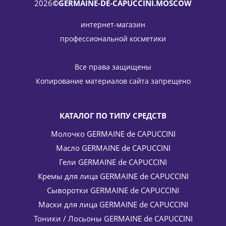
2026
©GERMAINE-DE-CAPUCCINI.MOSCOW
интернет-магазин
профессиональной косметики
Гель деликатный для интимной гигиены Intimexpert
Delicate Intimate Hygiene Gel Germaine de Capuccini 150 мл
Все права защищены
4 063
руб.
/шт
4 780
руб.
Копирование материалов сайта запрещено
-
15
%
Экономия
717
руб.
КАТАЛОГ ПО ТИПУ СРЕДСТВ
Молочко GERMAINE de CAPUCCINI
Масло GERMAINE de CAPUCCINI
Гели GERMAINE de CAPUCCINI
Кремы для лица GERMAINE de CAPUCCINI
Сыворотки GERMAINE de CAPUCCINI
Маски для лица GERMAINE de CAPUCCINI
Эмульсия солнцезащитная антивозрастная для лица SPF
30 Sun Anti-Ageing Protective Fluid Germaine de Capuccini
Тоники / Лосьоны GERMAINE de CAPUCCINI