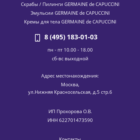
50 мл
Скрабы / Пилинги GERMAINE de CAPUCCINI
7 854
руб.
/шт
9 240
руб.
Эмульсии GERMAINE de CAPUCCINI
-
15
%
Экономия
1 386
руб.
Кремы для тела GERMAINE de CAPUCCINI
8 (495) 183-01-03
пн - пт 10.00 - 18.00
cб-вс выходной
Адрес местонахождения:
Москва,
ул.Нижняя Красносельская, д.5 стр.6
Крем-гель (филлер) с гиалуроновой кислотой для
комбинированной и жирной кожи Soft Sorbet TimExpert
Germaine de Capuccini 50 мл
ИП Прохорова О.В.
9 503
руб.
/шт
11 180
руб.
ИНН 622701473590
-
15
%
Экономия
1 677
руб.
Контакты