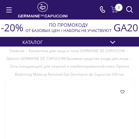
0
-20%
GA20
ПО ПРОМОКОДУ
ОТ БАЗОВЫХ ЦЕН / НАБОРЫ НЕ УЧАСТВУЮТ
КАТАЛОГ
Главная
-
Косметика для лица и тела GERMAINE DE CAPUCCINI
-
Options GERMAINE DE CAPUCCINI Базовые средства ухода для лица
-
Гель очищающий для жирной и комбинированной кожи Options
Balancing Makeup Removal Gel Germaine de Capuccini 200 мл