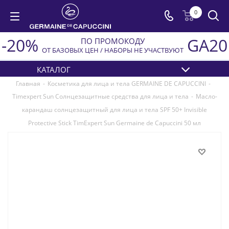
0
-20%
GA20
ПО ПРОМОКОДУ
ОТ БАЗОВЫХ ЦЕН / НАБОРЫ НЕ УЧАСТВУЮТ
КАТАЛОГ
Главная
-
Косметика для лица и тела GERMAINE DE CAPUCCINI
-
Timexpert Sun Солнцезащитные средства для лица и тела
-
Масло-
карандаш солнцезащитный для лица и тела SPF 50+ Invisible
Protective Stick TimExpert Sun Germaine de Capuccini 50 мл