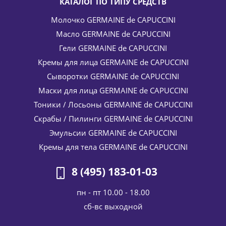
КАТАЛОГ ПО ТИПУ СРЕДСТВ
Молочко GERMAINE de CAPUCCINI
Масло GERMAINE de CAPUCCINI
Гели GERMAINE de CAPUCCINI
Кремы для лица GERMAINE de CAPUCCINI
Сыворотки GERMAINE de CAPUCCINI
Маски для лица GERMAINE de CAPUCCINI
Флюид-эксфолиант для нормальной и комбинированной
кожи PurExpert Refiner Essence Normal Skin Germaine de
Тоники / Лосьоны GERMAINE de CAPUCCINI
Capuccini 200 мл
Скрабы / Пилинги GERMAINE de CAPUCCINI
5 525
руб.
/шт
6 500
руб.
Эмульсии GERMAINE de CAPUCCINI
-
15
%
Экономия
975
руб.
Кремы для тела GERMAINE de CAPUCCINI
8 (495) 183-01-03
пн - пт 10.00 - 18.00
cб-вс выходной