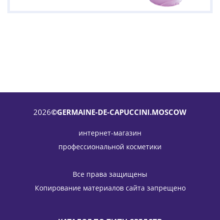
2026
©GERMAINE-DE-CAPUCCINI.MOSCOW
интернет-магазин
профессиональной косметики
Эмульсия-пенка отшелушивающая 365 The Cleansing
Expert 365 Exfoliating Foam Germaine de Capuccini 150 мл
Все права защищены
6 086
руб.
/шт
7 160
руб.
Копирование материалов сайта запрещено
-
15
%
Экономия
1 074
руб.