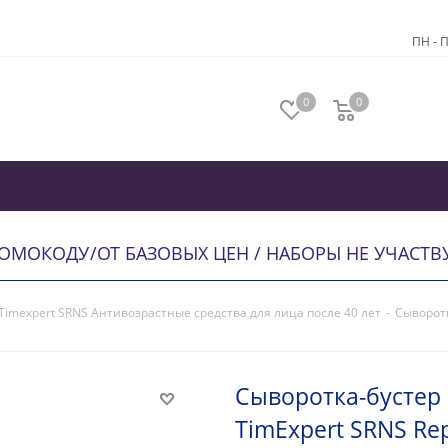
ПН - П
0
0
РОМОКОДУ
/
ОТ БАЗОВЫХ ЦЕН / НАБОРЫ НЕ УЧАСТ
Timexpert SRNS Антивозрастные средства для лица после 40 лет
-
Сыворотк
Сыворотка-бустер 
TimExpert SRNS Rep