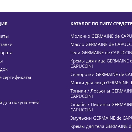
ЦИЯ
КАТАЛОГ ПО ТИПУ СРЕДСТ
латы
Молочко GERMAINE de CAPU
ставки
Масло GERMAINE de CAPUCC
зврата
Гели GERMAINE de CAPUCCIN
ты
Кремы для лица GERMAINE 
CAPUCCINI
идок
ier для нормальной и комбинированной кожи Fine Textur
Сыворотки GERMAINE de CA
 сертификаты
28 390
руб.
/шт
33 400
руб.
Маски для лица GERMAINE d
-
15
%
Экономия
5 010
руб.
Тоники / Лосьоны GERMAIN
CAPUCCINI
 для покупателей
Скрабы / Пилинги GERMAIN
CAPUCCINI
Эмульсии GERMAINE de CAP
Кремы для тела GERMAINE d