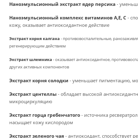
Наноэмульсионный экстракт ядер персика
- уменьша
Наноэмульсионный комплекс витаминов А,Е, С
- сп
кожу, оказывает антиоксидантное действие
Экстракт корня калгана
- противовоспалительные, ранозаживл
регенерирующим действием
Экстракт шлемника
- оказывает антиоксидантное, противовосп
других активных компонентов
Экстракт корня солодки
- уменьшает пигментацию, м
Экстракт центеллы
- обладает высокой антиоксидантн
микроциркуляцию
Экстракт горца гребенчатого
- источника ресвератрол
насыщает кожу кислородом
Экстракт зеленого чая
- антиоксидант, способствует р