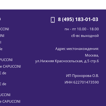
8 (495) 183-01-03
В
пн - пт 10.00 - 18.00
CCINI
cб-вс выходной
INI
I
Адрес местонахождения:
de
Москва,
e Germaine de Capuccini 50 мл
PUCCINI
ул.Нижняя Красносельская, д.5 стр.6
e CAPUCCINI
E de
ИП Прохорова О.В.
ИНН 622701473590
E de
UCCINI
e CAPUCCINI