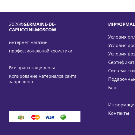
2026
©GERMAINE-DE-
ИНФОРМА
CAPUCCINI.MOSCOW
Условия оп
интернет-магазин
Условия до
профессиональной косметики
Условия во
Сертифика
Все права защищены
Система ск
Крем антивозрастной 40+ Премьер Timexpert Prem
Копирование материалов сайта
Подарочные
запрещено
Блог
Информация
Контакты