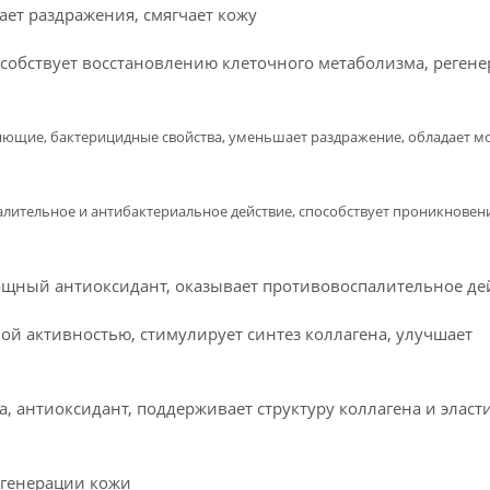
ет раздражения, смягчает кожу
особствует восстановлению клеточного метаболизма, регене
яющие, бактерицидные свойства, уменьшает раздражение, обладает
алительное и антибактериальное действие, способствует проникновен
ощный антиоксидант, оказывает противовоспалительное де
ой активностью, стимулирует синтез коллагена, улучшает
а, антиоксидант, поддерживает структуру коллагена и эласти
егенерации кожи