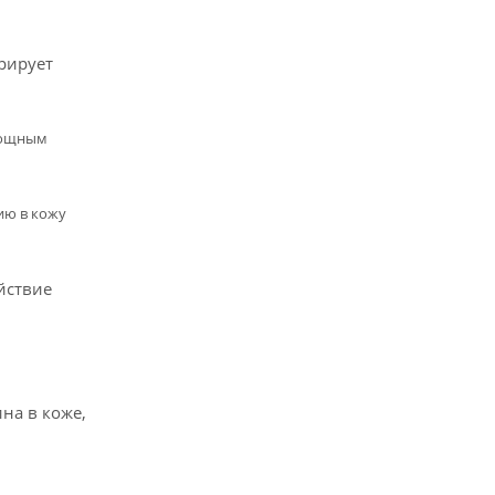
рирует
 мощным
ию в кожу
йствие
на в коже,