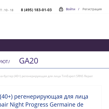
Войти
/
Регистрация
8 (495) 183-01-03
Т : 10 - 18
GA20
ВУЮТ
/
а-бустер (40+) регенерирующая для лица TimExpert SRNS Repair
(40+) регенерирующая для лица
air Night Progress Germaine de