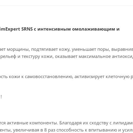
 TimExpert SRNS с интенсивным омолаживающим и
ает морщины, подтягивает кожу, уменьшает поры, выравнив
 рельеф и текстуру кожи, оказывает максимальное антиокс
ность кожи к самовосстановлению, активизирует клеточную 
 !
ся активные компоненты. Благодаря их сходству с липида
нты, увеличивая в 8 раз способность к впитыванию и уси