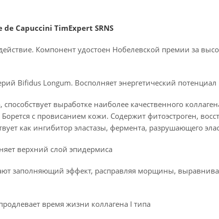
de Capuccini TimExpert SRNS
действие. Компонент удостоен Нобелевской премии за вы
ерий Bifidus Longum. Восполняет энергетический потенциал
, способствует выработке наиболее качественного коллагена 
 Борется с провисанием кожи. Содержит фитоэстроген, восс
вует как ингибитор эластазы, фермента, разрушающего эла
няет верхний слой эпидермиса
вают заполняющий эффект, расправляя морщины, выравнива
продлевает время жизни коллагена I типа