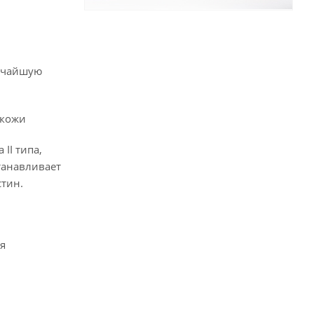
сочайшую
 кожи
II типа,
танавливает
стин.
я