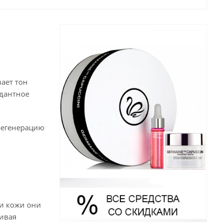
ает тон
идантное
регенерацию
ми кожи они
ливая