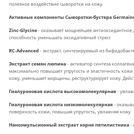
полезное воздействие сыворотки на кожу.
Активные компоненты Сыворотки-бустера Germaine 
Zinc-Glycine
- оказывает мощнейшее антиоксидантное 
способность уменьшать оксидативный стресс
RC-Advanced
- экстракт, синтезируемый из бифидобакт
Экстракт семян люпина
- активатор синтеза коллагена
максимально повышает упругость и эластичность кожи.
кожу, уменьшает морщины, реструктурирует кожу. Дейст
Гиалуроновая кислота высокомолекулярная
- увлаж
Гиалуроновая кислота низкомолекулярная
- оказы
поверхность кожи, повышая упругость, увлажняя кожу
Наноэмульсионный экстракт корня пятилистника
- 