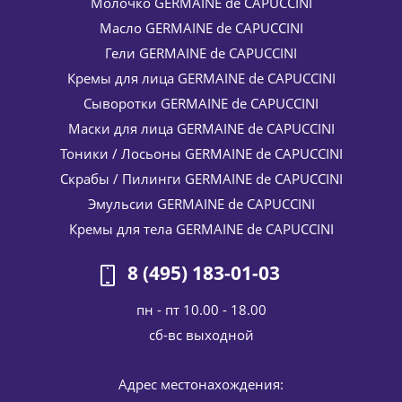
Молочко GERMAINE de CAPUCCINI
Масло GERMAINE de CAPUCCINI
Гели GERMAINE de CAPUCCINI
Кремы для лица GERMAINE de CAPUCCINI
Сыворотки GERMAINE de CAPUCCINI
Маски для лица GERMAINE de CAPUCCINI
Очищающее молочко-лосьон для снятия макияжа Royal
Тоники / Лосьоны GERMAINE de CAPUCCINI
Jelly Melting Makeup Removal Milk Lotion Germaine de
Скрабы / Пилинги GERMAINE de CAPUCCINI
Capuccini 125 мл
Эмульсии GERMAINE de CAPUCCINI
5 729
руб.
/шт
6 740
руб.
Кремы для тела GERMAINE de CAPUCCINI
-
15
%
Экономия
1 011
руб.
8 (495) 183-01-03
пн - пт 10.00 - 18.00
cб-вс выходной
Адрес местонахождения: