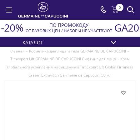
0
-20%
GA20
ПО ПРОМОКОДУ
ОТ БАЗОВЫХ ЦЕН / НАБОРЫ НЕ УЧАСТВУЮТ
КАТАЛОГ
Главная
-
Косметика для лица и тела GERMAINE DE CAPUCCINI
-
Timexpert Lift GERMAINE DE CAPUCCINI Лифтинг для лица
-
Крем
глобального укрепления насыщенный TimExpert Lift Global Firmness
Cream Extra-Rich Germaine de Capuccini 50 мл