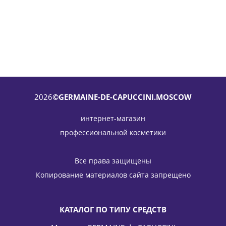
2026
©GERMAINE-DE-CAPUCCINI.MOSCOW
интернет-магазин
профессиональной косметики
Лосьон тонизирующий Excel Therapy O2 Comfort
Youthfulness Toning Lotion Germaine de Capuccini (Жермен
Все права защищены
Де Капучини) 200 мл
Копирование материалов сайта запрещено
6 336
руб.
/шт
7 920
руб.
-
20
%
Экономия
1 584
руб.
КАТАЛОГ ПО ТИПУ СРЕДСТВ