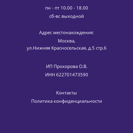
пн - пт 10.00 - 18.00
cб-вс выходной
Адрес местонахождения:
Маска для лица эксфолиирующая AHA+BHA Expert Lab
Москва,
Glycocure Intense Renewal Exfoliating Mask Germaine de
ул.Нижняя Красносельская, д.5 стр.6
Capuccini 50 мл
5 831
руб.
/шт
6 860
руб.
ИП Прохорова О.В.
-
15
%
Экономия
1 029
руб.
ИНН 622701473590
Контакты
Политика конфиденциальности