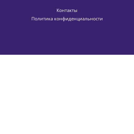
Контакты
Политика конфиденциальности
Крем дневной (40+) для интенсивного восстановления
TimExpert SRNS Intensive Recovery Cream Germaine de
Capuccini 50 мл
11 934
руб.
/шт
14 040
руб.
-
15
%
Экономия
2 106
руб.