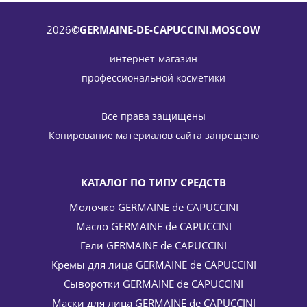
2026
©GERMAINE-DE-CAPUCCINI.MOSCOW
интернет-магазин
профессиональной косметики
СС-Крем бежевый SPF 30 Excel Therapy O2 CC Cream Daily
Perfe Beige Germaine de Capuccini (Жермен Де Капучини)
Все права защищены
50 мл
Копирование материалов сайта запрещено
7 174
руб.
/шт
8 440
руб.
-
15
%
Экономия
1 266
руб.
КАТАЛОГ ПО ТИПУ СРЕДСТВ
Молочко GERMAINE de CAPUCCINI
Масло GERMAINE de CAPUCCINI
Гели GERMAINE de CAPUCCINI
Кремы для лица GERMAINE de CAPUCCINI
Сыворотки GERMAINE de CAPUCCINI
Маски для лица GERMAINE de CAPUCCINI