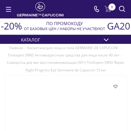
0
-20%
GA20
ПО ПРОМОКОДУ
ОТ БАЗОВЫХ ЦЕН / НАБОРЫ НЕ УЧАСТВУЮТ
КАТАЛОГ
Главная
-
Косметика для лица и тела GERMAINE DE CAPUCCINI
-
Timexpert SRNS Антивозрастные средства для лица после 40 лет
-
Сыворотка для век восстанавливающая (40+) TimExpert SRNS Repair
Night Progress Eye Germaine de Capuccini 15 мл