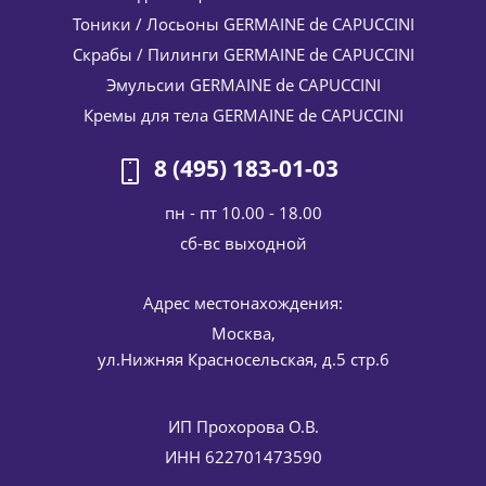
Гель-пенка для глубокого очищения The Cleansing Expert
Тоники / Лосьоны GERMAINE de CAPUCCINI
Deep Cleansing Foaming Gel Germaine de Capuccini 150 мл
Скрабы / Пилинги GERMAINE de CAPUCCINI
4 556
руб.
/шт
5 360
руб.
Эмульсии GERMAINE de CAPUCCINI
-
15
%
Экономия
804
руб.
Кремы для тела GERMAINE de CAPUCCINI
8 (495) 183-01-03
пн - пт 10.00 - 18.00
cб-вс выходной
Адрес местонахождения:
Москва,
ул.Нижняя Красносельская, д.5 стр.6
Аква-гель для очищения кожи мужчин Aqua Clean FOR
MEN Germaine de Capuccini (Жермен Де Капучини) 125 мл
5 264
руб.
/шт
6 580
руб.
ИП Прохорова О.В.
-
20
%
Экономия
1 316
руб.
ИНН 622701473590