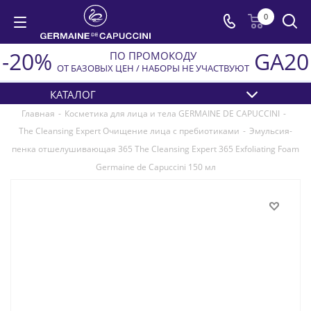
0
-20%
GA20
ПО ПРОМОКОДУ
ОТ БАЗОВЫХ ЦЕН / НАБОРЫ НЕ УЧАСТВУЮТ
КАТАЛОГ
Главная
-
Косметика для лица и тела GERMAINE DE CAPUCCINI
-
The Cleansing Expert Очищение лица с пребиотиками
-
Эмульсия-
пенка отшелушивающая 365 The Cleansing Expert 365 Exfoliating Foam
Germaine de Capuccini 150 мл