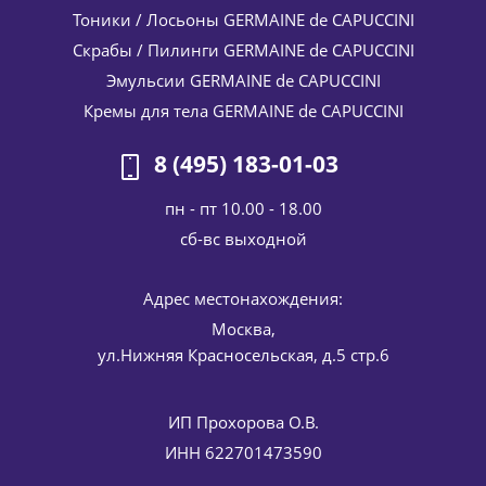
Маска очищающая для лица PurExpert Exfoliating Dermo
Тоники / Лосьоны GERMAINE de CAPUCCINI
Purifying Mask Germaine de Capuccini (Жермен Де
Скрабы / Пилинги GERMAINE de CAPUCCINI
Капучини) 75 мл
Эмульсии GERMAINE de CAPUCCINI
4 675
руб.
/шт
5 500
руб.
Кремы для тела GERMAINE de CAPUCCINI
-
15
%
Экономия
825
руб.
8 (495) 183-01-03
пн - пт 10.00 - 18.00
cб-вс выходной
Адрес местонахождения:
Москва,
ул.Нижняя Красносельская, д.5 стр.6
Набор TE Skinreset: Эмульсия-сыворотка
энергонасыщающая + Крем энергонасыщающий
Germaine de Capuccini 50 / 50 мл
ИП Прохорова О.В.
19 560
руб.
/шт
ИНН 622701473590