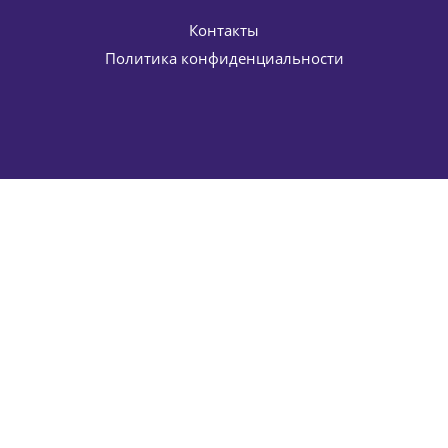
Контакты
Политика конфиденциальности
Корректирующий увлажняющий крем-камуфляж SPF 20
B-Calm Correcting Germaine de Capuccini (Жермен Де
Капучини) 50 мл
11 764
руб.
/шт
13 840
руб.
-
15
%
Экономия
2 076
руб.