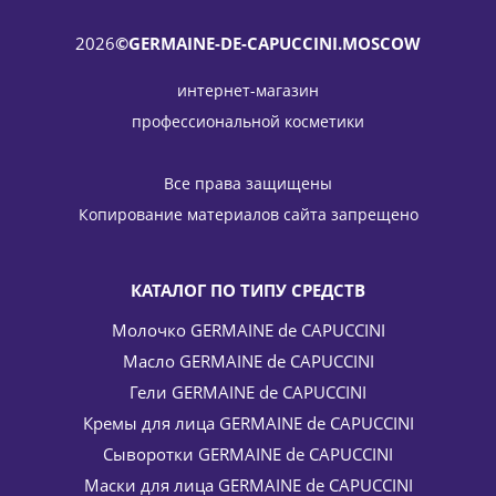
2026
©GERMAINE-DE-CAPUCCINI.MOSCOW
интернет-магазин
профессиональной косметики
Крем проколлагеновый SPF 30 Soft легкий Timexpert
Wrink-Less Pro-Collagen Day Cream Germaine de Capuccini
Все права защищены
50 мл
Копирование материалов сайта запрещено
12 206
руб.
/шт
14 360
руб.
-
15
%
Экономия
2 154
руб.
КАТАЛОГ ПО ТИПУ СРЕДСТВ
Молочко GERMAINE de CAPUCCINI
Масло GERMAINE de CAPUCCINI
Гели GERMAINE de CAPUCCINI
Кремы для лица GERMAINE de CAPUCCINI
Сыворотки GERMAINE de CAPUCCINI
Маски для лица GERMAINE de CAPUCCINI