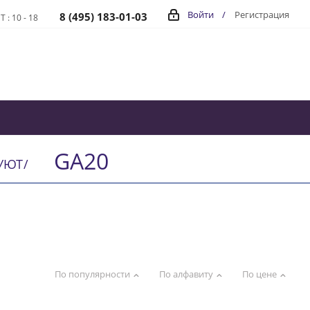
Войти
/
Регистрация
8 (495) 183-01-03
Т : 10 - 18
GA20
ВУЮТ
/
По популярности
По алфавиту
По цене